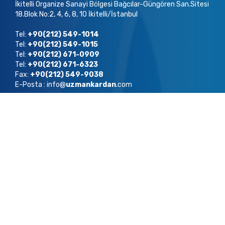
İkitelli Organize Sanayi Bölgesi Bağcılar-Güngören San.Sitesi
18.Blok No:2, 4, 6, 8, 10 İkitelli/İstanbul
Tel:
+90(212) 549-1014
Tel:
+90(212) 549-1015
Tel:
+90(212) 671-0909
Tel:
+90(212) 671-6323
Fax:
+90(212) 549-9038
E-Posta : info@
uzmankardan
.com
Copyright ©
2022
Uzman Kardan Tüm Hakları Saklıdır.