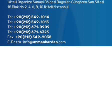
İkitelli Organize Sanayi Bölgesi Bağcılar-Güngören San.Sitesi
18.Blok No:2, 4, 6, 8, 10 İkitelli/İstanbul
Tel:
+90(212) 549-1014
Tel:
+90(212) 549-1015
Tel:
+90(212) 671-0909
Tel:
+90(212) 671-6323
Fax:
+90(212) 549-9038
E-Posta : info@
uzmankardan
.com
Copyright ©
2022
Uzman Kardan Tüm Hakları Saklıdır.