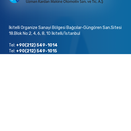
İkitelli Organize Sanayi Bölgesi Bağcılar-Güngören San.Sitesi
18.Blok No:2, 4, 6, 8, 10 İkitelli/İstanbul
Tel:
+90(212) 549-1014
Tel:
+90(212) 549-1015
Tel:
+90(212) 671-0909
Tel:
+90(212) 671-6323
Fax:
+90(212) 549-9038
E-Posta : info@
uzmankardan
.com
Copyright ©
2022
Uzman Kardan Tüm Hakları Saklıdır.