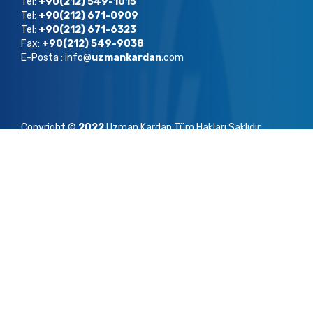
Tel:
+90(212) 549-1015
Tel:
+90(212) 671-0909
Tel:
+90(212) 671-6323
Fax:
+90(212) 549-9038
E-Posta : info@
uzmankardan
.com
Copyright ©
2022
Uzman Kardan Tüm Hakları Saklıdır.
UZMAN KARDAN’dan Haberdar Ol!!