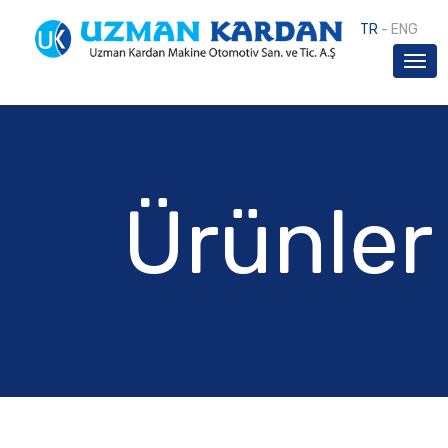
TR
-
ENG
Ürünler