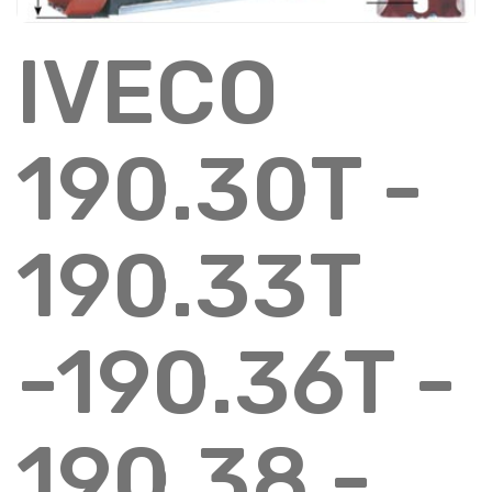
IVECO
190.30T -
190.33T
-190.36T -
190.38 -