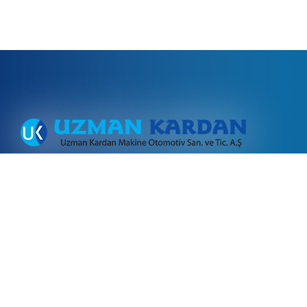
İkitelli Organize Sanayi Bölgesi Bağcılar-Güngören San.Sitesi
18.Blok No:2, 4, 6, 8, 10 İkitelli/İstanbul
Tel:
+90(212) 549-1014
Tel:
+90(212) 549-1015
Tel:
+90(212) 671-0909
Tel:
+90(212) 671-6323
Fax:
+90(212) 549-9038