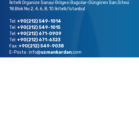
İkitelli Organize Sanayi Bölgesi Bağcılar-Güngören San.Sitesi
18.Blok No:2, 4, 6, 8, 10 İkitelli/İstanbul
Tel:
+90(212) 549-1014
Tel:
+90(212) 549-1015
Tel:
+90(212) 671-0909
Tel:
+90(212) 671-6323
Fax:
+90(212) 549-9038
E-Posta : info@
uzmankardan
.com
Copyright ©
2022
Uzman Kardan Tüm Hakları Saklıdır.